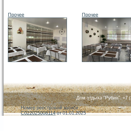
Прочее
Прочее
Дом отдыха "Рубин". +7 (
Номер реестровой записи
С022025008114
от 01.01.2025